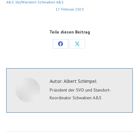
A&S
,
Ski/Wandern Schwaben A&S
17. Februar 2023
Teile diesen Beitrag
Share
Share
on
on
Facebook
X
Autor:
Albert Schimpel
Präsident der SVO und Standort-
Koordinator Schwaben A&S
Kommentarnavigation