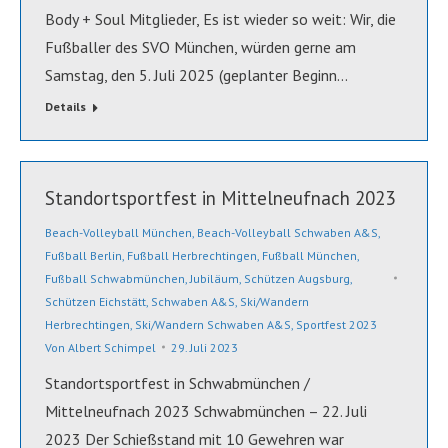
Body + Soul Mitglieder, Es ist wieder so weit: Wir, die
Fußballer des SVO München, würden gerne am
Samstag, den 5. Juli 2025 (geplanter Beginn…
Details
Standortsportfest in Mittelneufnach 2023
Beach-Volleyball München
,
Beach-Volleyball Schwaben A&S
,
Fußball Berlin
,
Fußball Herbrechtingen
,
Fußball München
,
Fußball Schwabmünchen
,
Jubiläum
,
Schützen Augsburg
,
Schützen Eichstätt
,
Schwaben A&S
,
Ski/Wandern
Herbrechtingen
,
Ski/Wandern Schwaben A&S
,
Sportfest 2023
Von
Albert Schimpel
29. Juli 2023
Standortsportfest in Schwabmünchen /
Mittelneufnach 2023 Schwabmünchen – 22. Juli
2023 Der Schießstand mit 10 Gewehren war