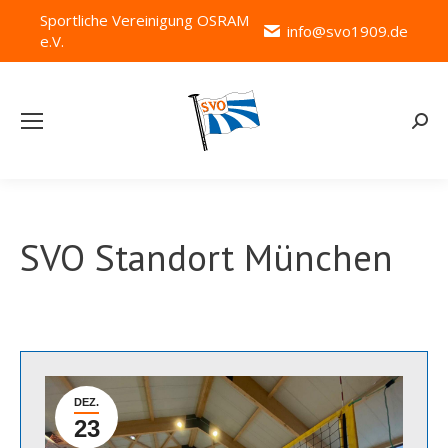
Sportliche Vereinigung OSRAM
info@svo1909.de
e.V.
Searc
SVO Standort München
DEZ.
23