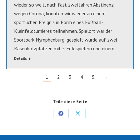
wieder so weit, nach fast zwei Jahren Abstinenz
wegen Corona, konnten wir wieder an einem
sportlichen Ereignis in Form eines Fußball-
Kleinfeldturnieres teilnehmen. Spielort war der
Sportpark Nymphenburg, gespielt wurde auf zwei
Rasenbolzplätzen mit 5 Feldspielern und einem…
Details
1
2
3
4
5
→
Teile diese Seite
Share
Share
on
on
Facebook
X