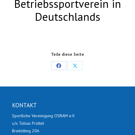
Betriebssportverein in
Deutschlands
Teile diese Seite
Share
Share
on
on
Facebook
X
KONTAKT
Sportliche Vereinigung OSRAM e.V.
c/o Tobias Pröttel
Breitötting 20A