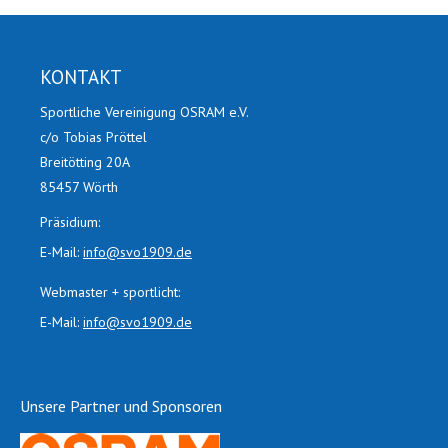
Facebook
X
KONTAKT
Sportliche Vereinigung OSRAM e.V.
c/o Tobias Pröttel
Breitötting 20A
85457 Wörth
Präsidium:
E-Mail:
info@svo1909.de
Webmaster + sportlicht:
E-Mail:
info@svo1909.de
Unsere Partner und Sponsoren