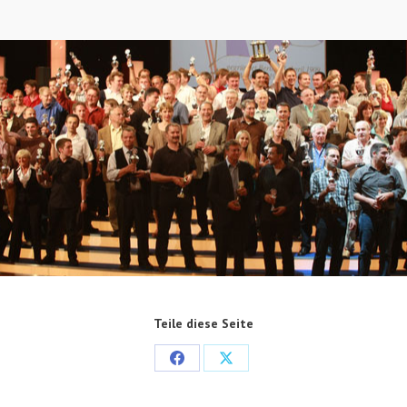
Teile diese Seite
Share
Share
on
on