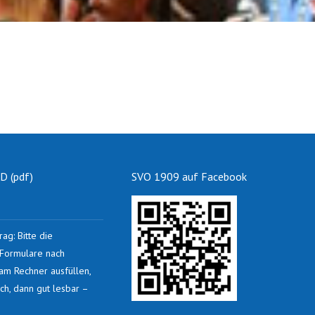
 (pdf)
SVO 1909 auf Facebook
rag: Bitte die
n Formulare nach
 am Rechner ausfüllen,
ch, dann gut lesbar –