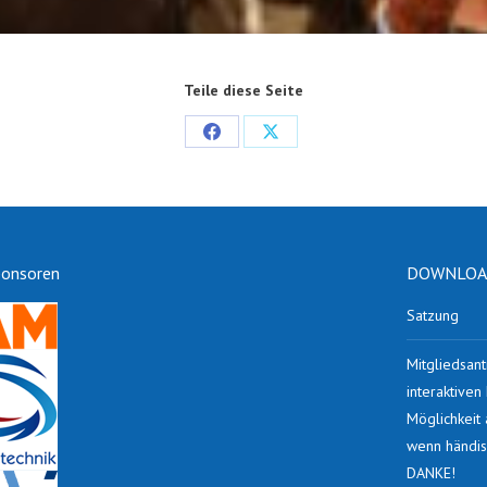
Teile diese Seite
Share
Share
on
on
Facebook
X
ponsoren
DOWNLOAD
Satzung
Mitgliedsant
interaktive
Möglichkeit
wenn händis
DANKE!