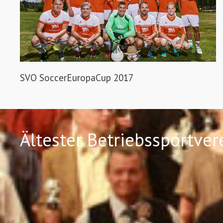
SVO SoccerEuropaCup 2017
Ältester Betriebssportve