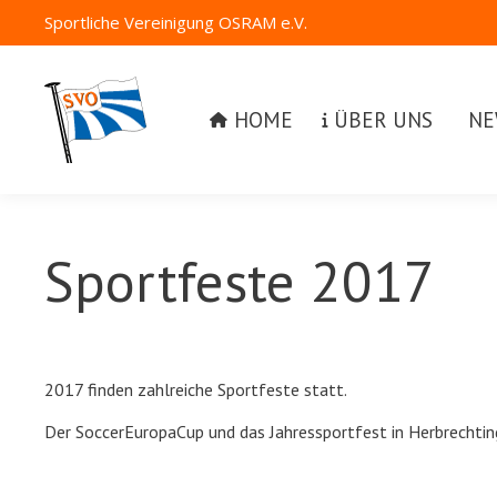
Sportliche Vereinigung OSRAM e.V.
HOME
ÜBER UNS
NEW
HOME
ÜBER UNS
NE
Sportfeste 2017
2017 finden zahlreiche Sportfeste statt.
Der SoccerEuropaCup und das Jahressportfest in Herbrechti