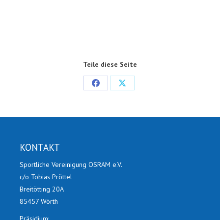
Teile diese Seite
Share
Share
on
on
Facebook
X
KONTAKT
Sportliche Vereinigung OSRAM e.V.
c/o Tobias Pröttel
Breitötting 20A
85457 Wörth
Präsidium: