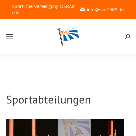
Sportliche Vereinigung OSRAM
info@svo1909.de
e.V.
Searc
Sportabteilungen