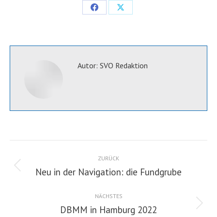
Share
Share
on
on
Facebook
X
Autor:
SVO Redaktion
Kommentarnavigation
ZURÜCK
Neu in der Navigation: die Fundgrube
Vorheriger
Beitrag:
NÄCHSTES
DBMM in Hamburg 2022
Nächster