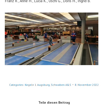
Franz R., Anne H., Lucia K., Uschi G., Doris H., Ingrid B.
Categories:
Kegeln 1 Augsburg
,
Schwaben A&S
8. November 2022
Teile diesen Beitrag