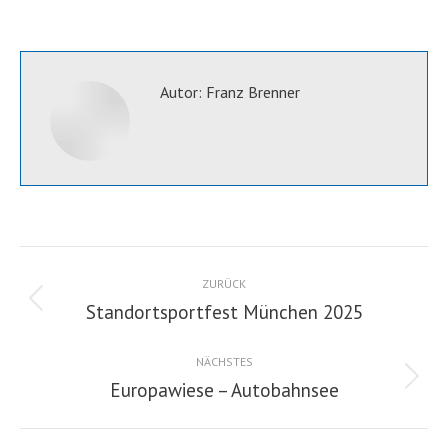
on
on
Facebook
X
Autor:
Franz Brenner
Kommentarnavigation
ZURÜCK
Standortsportfest München 2025
Vorheriger
Beitrag:
NÄCHSTES
Europawiese – Autobahnsee
Nächster
Beitrag: