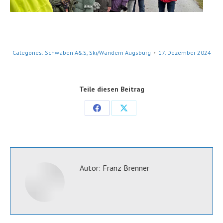
Categories:
Schwaben A&S
,
Ski/Wandern Augsburg
17. Dezember 2024
Teile diesen Beitrag
Share
Share
on
on
Facebook
X
Autor:
Franz Brenner