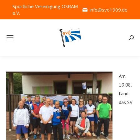
Sportliche Vereinigung OSRAM
info@svo1909.de
e.V.
Searc
Am
19.08.
fand
das SV