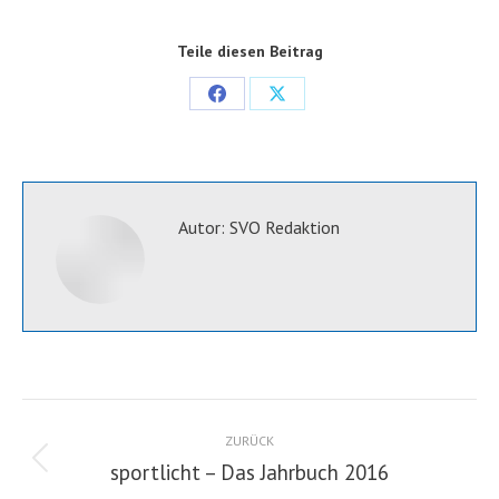
Teile diesen Beitrag
Share
Share
on
on
Facebook
X
Autor:
SVO Redaktion
Kommentarnavigation
ZURÜCK
sportlicht – Das Jahrbuch 2016
Vorheriger