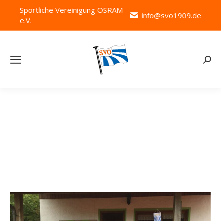
Sportliche Vereinigung OSRAM
info@svo1909.de
e.V.
Searc
Kategorie-Archive:
Tennis Eichstätt