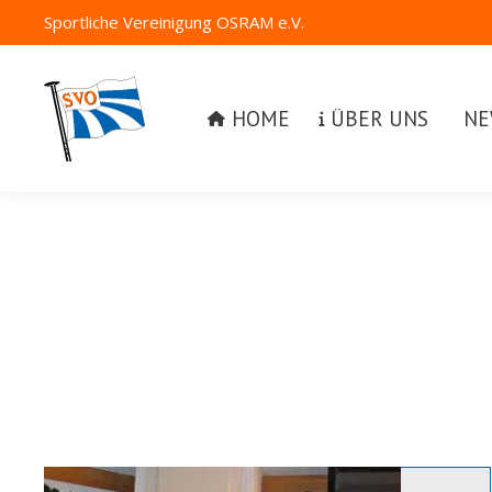
Sportliche Vereinigung OSRAM e.V.
HOME
ÜBER UNS
NEW
HOME
ÜBER UNS
NE