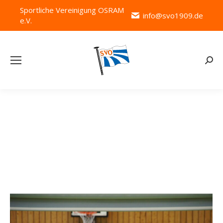
Sportliche Vereinigung OSRAM
info@svo1909.de
e.V.
Searc
Kategorie-Archive:
Sportfest 2014