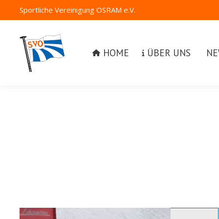
Sportliche Vereinigung OSRAM e.V.
HOME
ÜBER UNS
NEW
HOME
ÜBER UNS
NE