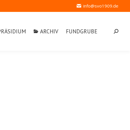
info@svo1909.de
ÄSIDIUM
ARCHIV
FUNDGRUBE
Search:
PRÄSIDIUM
ARCHIV
FUNDGRUBE
Search:
chlagwort-Archive:
Ski