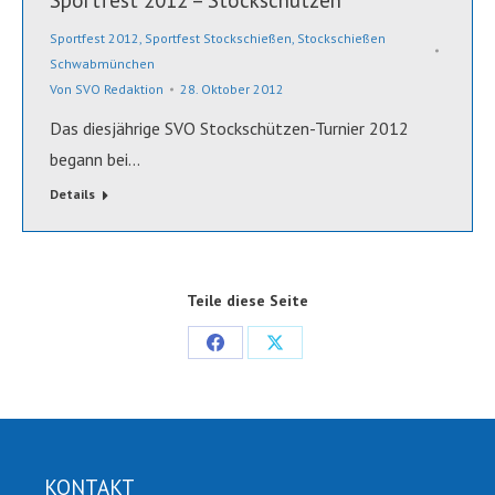
Sportfest 2012 – Stockschützen
Sportfest 2012
,
Sportfest Stockschießen
,
Stockschießen
Schwabmünchen
Von
SVO Redaktion
28. Oktober 2012
Das diesjährige SVO Stockschützen-Turnier 2012
begann bei…
Details
Teile diese Seite
Share
Share
on
on
Facebook
X
KONTAKT