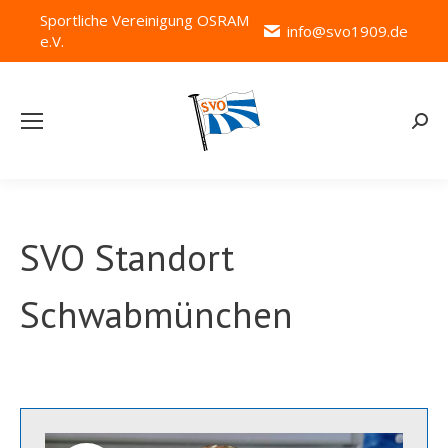
Sportliche Vereinigung OSRAM
info@svo1909.de
e.V.
Searc
SVO Standort
Schwabmünchen