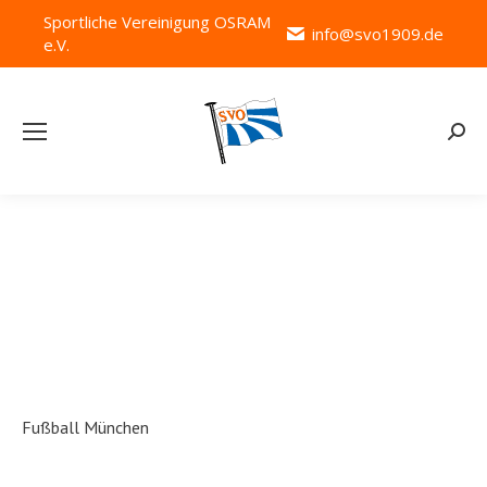
Sportliche Vereinigung OSRAM
info@svo1909.de
e.V.
Searc
Team Category:
F_M
Fußball München