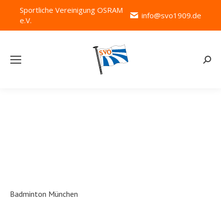
Sportliche Vereinigung OSRAM
info@svo1909.de
e.V.
Searc
Team Category:
BA_M
Badminton München