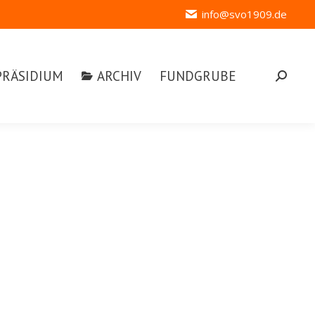
info@svo1909.de
ÄSIDIUM
ARCHIV
FUNDGRUBE
Search:
PRÄSIDIUM
ARCHIV
FUNDGRUBE
Search:
Brenner Franz