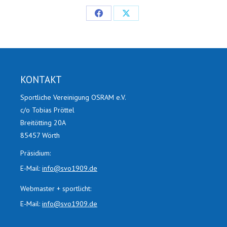
Share
Share
on
on
Facebook
X
KONTAKT
Sportliche Vereinigung OSRAM e.V.
c/o Tobias Pröttel
Breitötting 20A
85457 Wörth
Präsidium:
E-Mail:
info@svo1909.de
Webmaster + sportlicht:
E-Mail:
info@svo1909.de