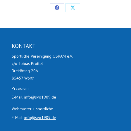
Share
Share
on
on
Facebook
X
KONTAKT
Sportliche Vereinigung OSRAM e.V.
c/o Tobias Pröttel
Breitötting 20A
85457 Wörth
Präsidium:
E-Mail:
info@svo1909.de
Webmaster + sportlicht:
E-Mail:
info@svo1909.de