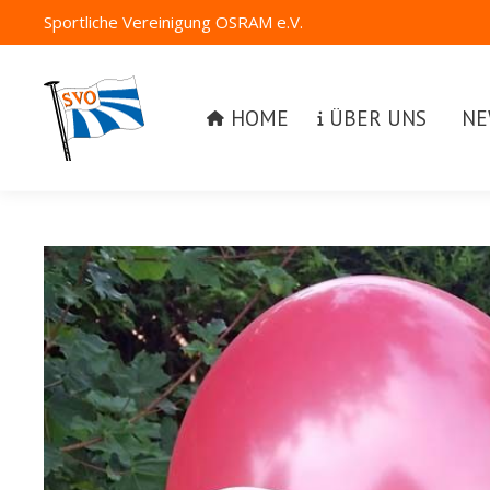
Sportliche Vereinigung OSRAM e.V.
HOME
ÜBER UNS
NEW
HOME
ÜBER UNS
NE