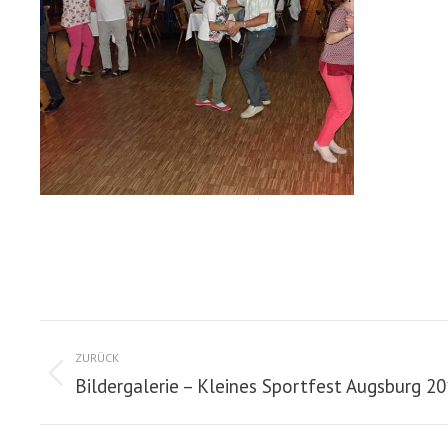
Album-
ZURÜCK
Navigation
Bildergalerie – Kleines Sportfest Augsburg 2
Vorheriges
Album: