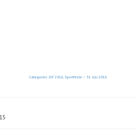
Categories:
JSF 2016
,
Sportfeste
31. Juli 2016
015
Nächstes
Album: