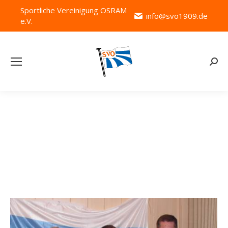
Sportliche Vereinigung OSRAM
info@svo1909.de
e.V.
Searc
Tages-Archive:
26. Januar 2013