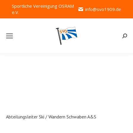
Sportliche Vereinigung OSRAM
info@svo1909.de
e.V.
Searc
Autoren-Archive:
Günther Horrer
Abteilungsleiter Ski / Wandern Schwaben A&S