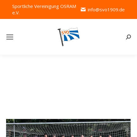
Sportliche Vereinigung OSRAM
info@svo1909.de
e.V.
Searc
Tages-Archive:
15. August 2015