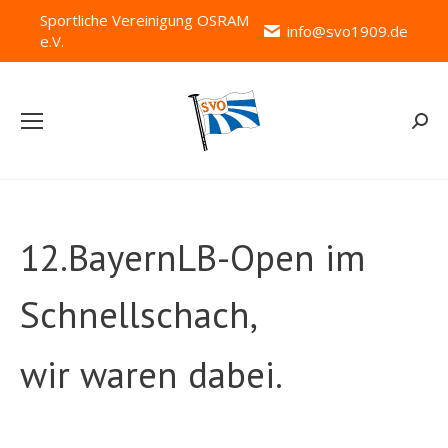
Sportliche Vereinigung OSRAM
info@svo1909.de
e.V.
Searc
12.BayernLB-Open im
Schnellschach,
wir waren dabei.